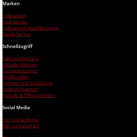
Marken
Volkswagen
Audi Service
Volkswagen Nutzfahrzeuge
Skoda Service
Schnellzugriff
Fahrzeugbestand
Aktuelle Aktionen
Serviceleistungen
Großkunden
Karriere und Ausbildung
Ansprechpartner
Kontakt & Öffnungszeiten
Social Media
Hier zu Facebook
Hier zu Instagram