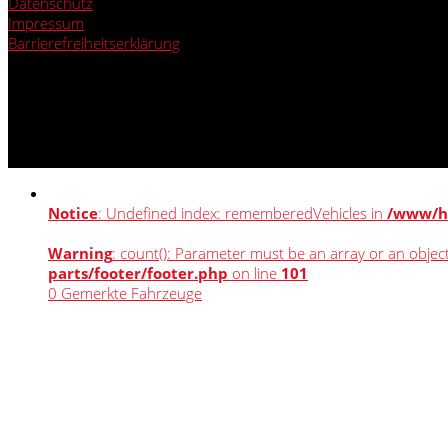
Datenschutz
Impressum
Barrierefreiheitserklärung
Notice
: Undefined index: rememberedVehicles in
/www/ht
Warning
: count(): Parameter must be an array or an obje
parts/footer/footer.php
on line
101
0
Gemerkte Fahrzeuge