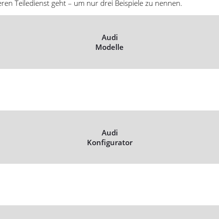
eren Teiledienst geht – um nur drei Beispiele zu nennen.
Audi
Modelle
Audi
Konfigurator