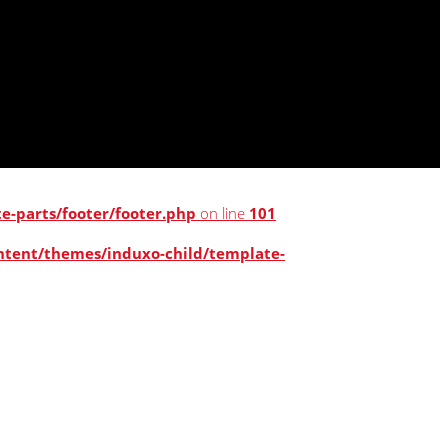
-parts/footer/footer.php
on line
101
tent/themes/induxo-child/template-