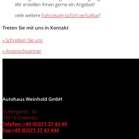
Wir erstellen Ihnen gerne ein Angebot!
viele weitere
Fahrzeuge sofort verfügbar
!
Treten Sie mit uns in Kontakt
» Schreiben Sie uns
» Ansprechpartner
Autohaus Weinhold GmbH
Erzbergerstr. 1a
09116 Chemnitz
Telefon: +49 (0)371 37 43 40
Fax:+49 (0)371 37 43 444