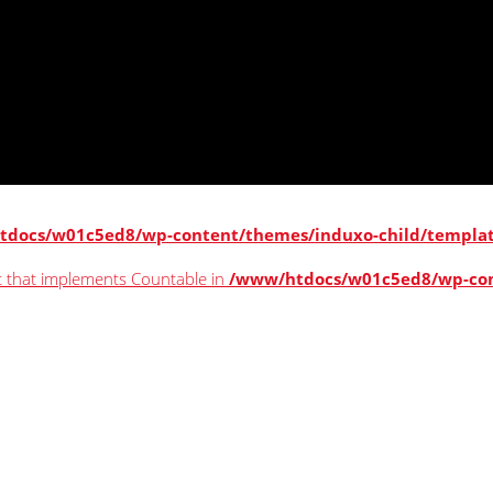
docs/w01c5ed8/wp-content/themes/induxo-child/template
ct that implements Countable in
/www/htdocs/w01c5ed8/wp-con