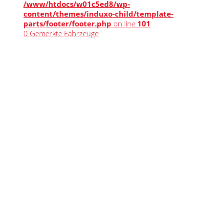
/www/htdocs/w01c5ed8/wp-
content/themes/induxo-child/template-
parts/footer/footer.php
on line
101
0
Gemerkte Fahrzeuge