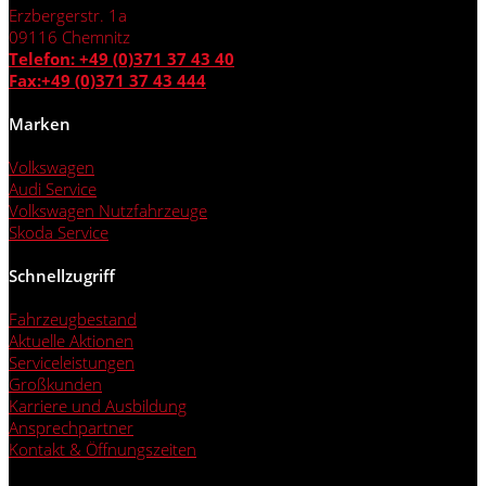
Erzbergerstr. 1a
09116 Chemnitz
Telefon: +49 (0)371 37 43 40
Fax:+49 (0)371 37 43 444
Marken
Volkswagen
Audi Service
Volkswagen Nutzfahrzeuge
Skoda Service
Schnellzugriff
Fahrzeugbestand
Aktuelle Aktionen
Serviceleistungen
Großkunden
Karriere und Ausbildung
Ansprechpartner
Kontakt & Öffnungszeiten