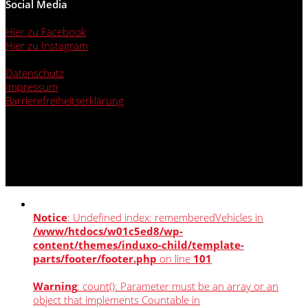
Social Media
Hier zu Facebook
Hier zu Instagram
Datenschutz
Impressum
Barrierefreiheitserklärung
Notice
: Undefined index: rememberedVehicles in
/www/htdocs/w01c5ed8/wp-
content/themes/induxo-child/template-
parts/footer/footer.php
on line
101
Warning
: count(): Parameter must be an array or an
object that implements Countable in