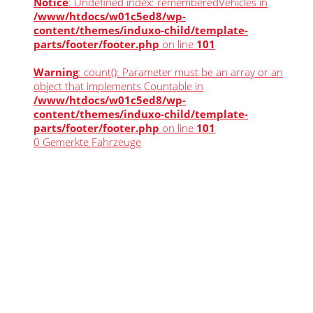
Notice
: Undefined index: rememberedVehicles in
/www/htdocs/w01c5ed8/wp-
content/themes/induxo-child/template-
parts/footer/footer.php
on line
101
Warning
: count(): Parameter must be an array or an
object that implements Countable in
/www/htdocs/w01c5ed8/wp-
content/themes/induxo-child/template-
parts/footer/footer.php
on line
101
0
Gemerkte Fahrzeuge