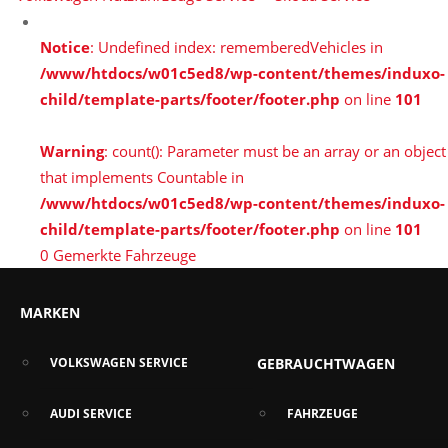
Notice
: Undefined index: rememberedVehicles in
/www/htdocs/w01c5ed8/wp-content/themes/induxo-
child/template-parts/footer/footer.php
on line
101
Warning
: count(): Parameter must be an array or an object
that implements Countable in
/www/htdocs/w01c5ed8/wp-content/themes/induxo-
child/template-parts/footer/footer.php
on line
101
0
Gemerkte Fahrzeuge
MARKEN
VOLKSWAGEN SERVICE
GEBRAUCHTWAGEN
AUDI SERVICE
FAHRZEUGE